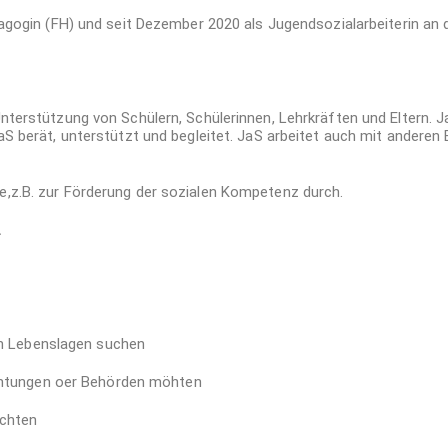
agogin (FH) und seit Dezember 2020 als Jugendsozialarbeiterin an d
nterstützung von Schülern, Schülerinnen, Lehrkräften und Eltern. Ja
aS berät, unterstützt und begleitet. JaS arbeitet auch mit anderen
e,z.B. zur Förderung der sozialen Kompetenz durch.
…
en Lebenslagen suchen
ichtungen oer Behörden möhten
öchten