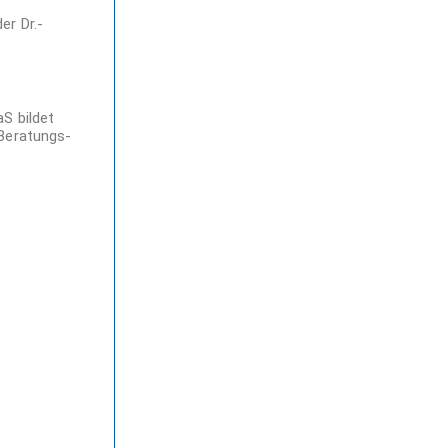
er Dr.-
S bildet
 Beratungs-