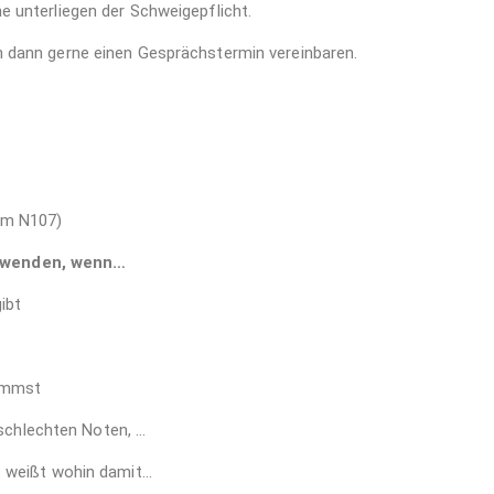
e unterliegen der Schweigepflicht.
en dann gerne einen Gesprächstermin vereinbaren.
aum N107)
h wenden, wenn…
ibt
kommst
 schlechten Noten, …
t weißt wohin damit…