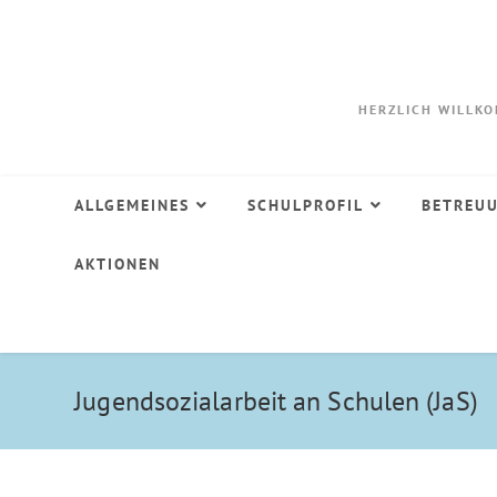
HERZLICH WILLK
ALLGEMEINES
SCHULPROFIL
BETREU
AKTIONEN
Jugendsozialarbeit an Schulen (JaS)